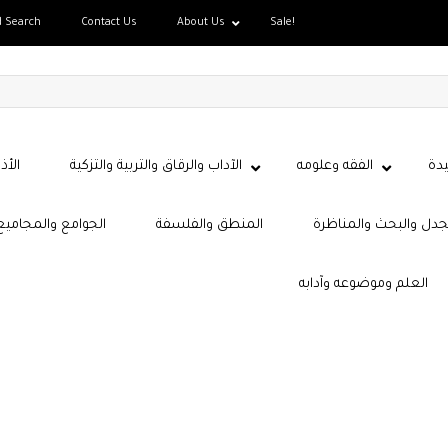
d Search
Contact Us
About Us
Sale!
دة
الفقه وعلومه
الآداب والرقاق والتربية والتزكية
الأذ
جدل والبحث والمناظرة
المنطق والفلسفة
الجوامع والمجاميع
العلم وموضوعه وآدابه