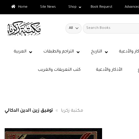
Skip
Home
Site News
Shop
Book Request
Advance
to
content
Search
for:
كار والأدعية
التاريخ
التراجم والطبقات
العربية
الأذكار والأدعية
كتب التعريفات والغريب
مكتبة زكريا
»
توفيق زين الدين الدكالي