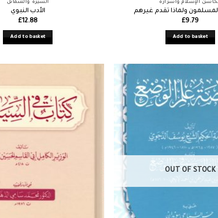
اسن الإسلام وأسراره
السيرة والشمائل
 المسلمون ولماذا تقدم غيرهم
الأدب النبوي
£
12.88
£
9.79
Add to basket
Add to basket
OUT OF STOCK