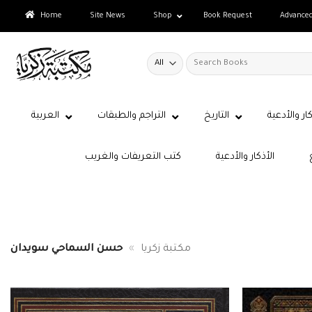
Skip
Home
Site News
Shop
Book Request
Advance
to
content
Search
for:
كار والأدعية
التاريخ
التراجم والطبقات
العربية
الأذكار والأدعية
كتب التعريفات والغريب
مكتبة زكريا
»
حسن السماحي سويدان