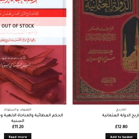
OUT OF STOCK
التاريخ
التصوف والسلوك
الحكم العطائية والمناجاة الالهية 
اريخ الدولة العثمانية
السنية
£
11.20
£
12.80
Read more
Add to basket