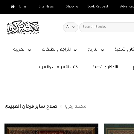
Skip
Home
Site News
Shop
Book Request
Advance
to
content
Search
for:
كار والأدعية
التاريخ
التراجم والطبقات
العربية
الأذكار والأدعية
كتب التعريفات والغريب
مكتبة زكريا
»
صلاح ساير فرحان العبيدي