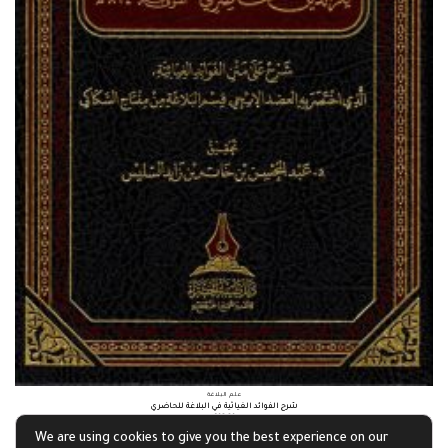
علم البلاغة
شرح الفوائد الغياثية في البلاغة للحاضري
£
16.31
We are using cookies to give you the best experience on our
Add to basket