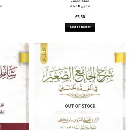
الفقه الحنفي
مخزن الفقه
مش
£
5.50
Add to basket
OUT OF STOCK