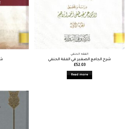
الفقه الحنفي
شرح الجامع الصغير في الفقة الحنفي
شا
rrent
£
52.03
ice
Read more
8.00.