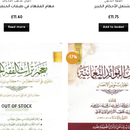
الفقه الحنفي
أعيان مذهب الأحناف
تمل الأحكام الكبير
مهام الفقهاء في طبقات الحنفي
£
11.40
£
11.75
Read more
Add to basket
-17%
OUT OF STOCK