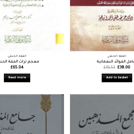
الفقه الحنفي
الفقه الحنفي
مل الفوائد النعمانية
معجم تراث الفقة الحن
Original
Cu
£
65.04
£
45.53
£
38.00
price
pr
was:
is:
Read more
Add to basket
£45.53.
£3