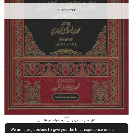
OUT OF STOCK
الأجزاء
خلق أفعال العباد والرد على الجهمية وأصحاب التعطيل
£
18.42
We are using cookies to give you the best experience on our
Read more