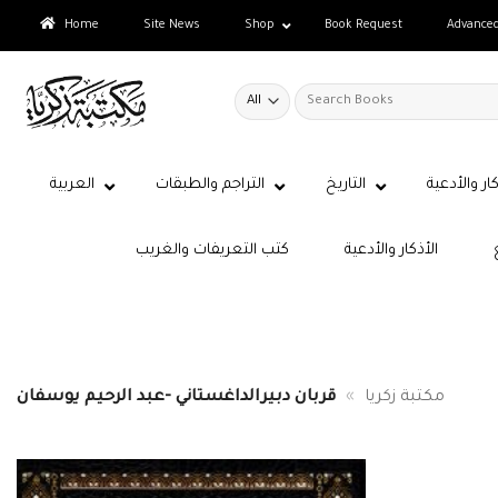
Skip
Home
Site News
Shop
Book Request
Advance
to
content
Search
for:
كار والأدعية
التاريخ
التراجم والطبقات
العربية
الأذكار والأدعية
كتب التعريفات والغريب
مكتبة زكريا
»
قربان دبيرالداغستاني -عبد الرحيم يوسفان