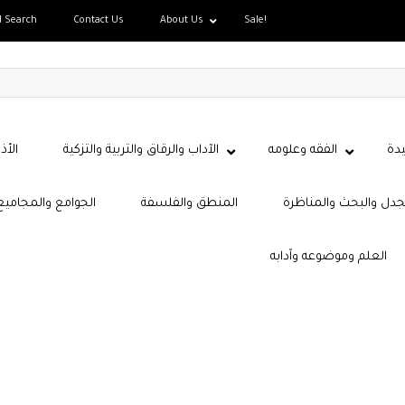
d Search
Contact Us
About Us
Sale!
دة
الفقه وعلومه
الآداب والرقاق والتربية والتزكية
الأذ
جدل والبحث والمناظرة
المنطق والفلسفة
الجوامع والمجاميع
العلم وموضوعه وآدابه