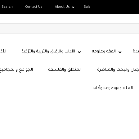
d Search
Contact Us
About Us
Sale!
دة
الفقه وعلومه
الآداب والرقاق والتربية والتزكية
الأذ
جدل والبحث والمناظرة
المنطق والفلسفة
الجوامع والمجاميع
العلم وموضوعه وآدابه