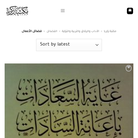
Skip
to
content
مكتبة زكريا
»
الآداب والرقاق والتربية والتزكية
»
الفضائل
»
فضائل الأعمال