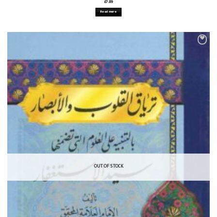
£
7.89
Read more
OUT OF STOCK