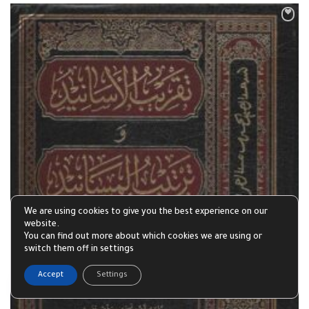
We are using cookies to give you the best experience on our
website.
You can find out more about which cookies we are using or
switch them off in settings
1
Accept
Settings
Open