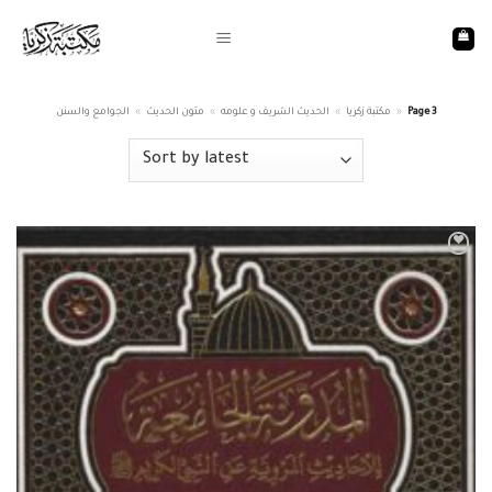
Skip
to
content
Page 3
»
مكتبة زكريا
»
الحديث الشريف و علومه
»
متون الحديث
»
الجوامع والسنن