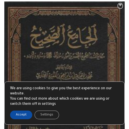
We are using cookies to give you the best experience on our
website.
You can find out more about which cookies we are using or
switch them off in settings
1
Accept
Settings
Open