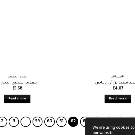
المسانيد
علوم الحديث
د سعد بن أبي وقاص
مقدمة صحيح البخار
£
1.68
£
4.07
Read more
Read more
2
3
…
59
60
61
62
63
64
65
66
6
We are using cookies to
our website.