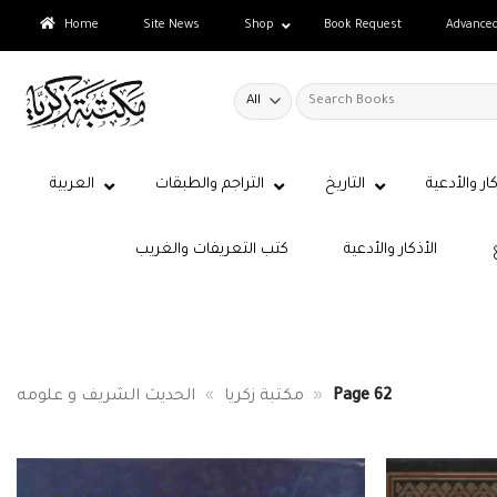
Skip
Home
Site News
Shop
Book Request
Advance
to
content
Search
for:
كار والأدعية
التاريخ
التراجم والطبقات
العربية
الأذكار والأدعية
كتب التعريفات والغريب
Page 62
»
مكتبة زكريا
»
الحديث الشريف و علومه