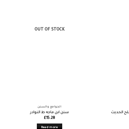
OUT OF STOCK
الجوامع والسنن
ح الحديث
سنن ابن ماجه ط النوادر
£
15.28
Read more