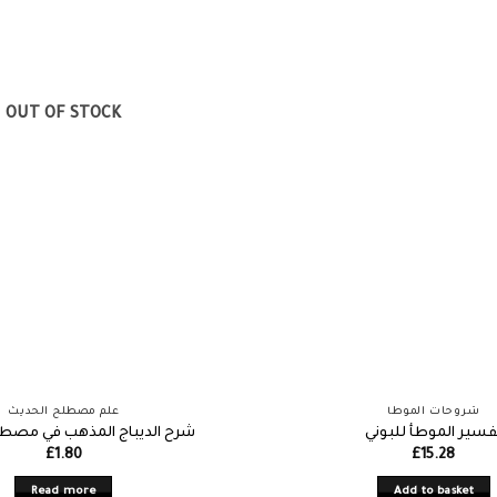
OUT OF STOCK
شروحات الموطأ
علم مصطلح الحديث
فسير الموطأ للبوني
شرح الديباج المذهب في مصطل
£
1.80
£
15.28
Read more
Add to basket