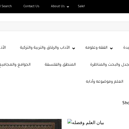
d Search
Contact Us
About Us
Sale!
دة
الفقه وعلومه
الآداب والرقاق والتربية والتزكية
الأذ
جدل والبحث والمناظرة
المنطق والفلسفة
الجوامع والمجاميع
العلم وموضوعه وآدابه
Sho