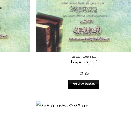
شروحات الموطأ
أحاديث الموطأ
ش
£
1.25
Add to basket