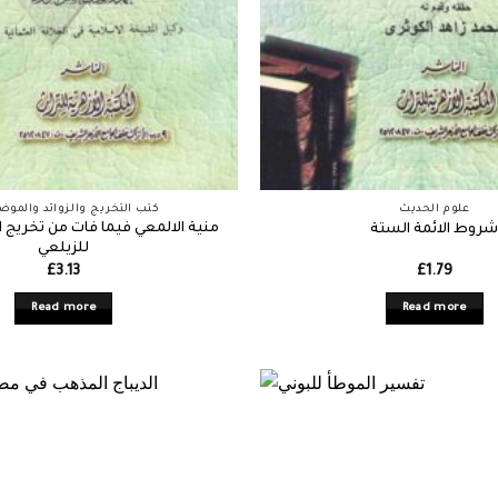
علوم الحديث
كتب التخريج والزوائد والمو
منية الالمعي فيما فات من تخريج ا
روط الائمة الستة
للزيلعي
£
3.13
£
1.79
Read more
Read more