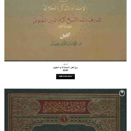
الردود
ردع أهل الضلالة و الهوى
£
2.81
Add to basket