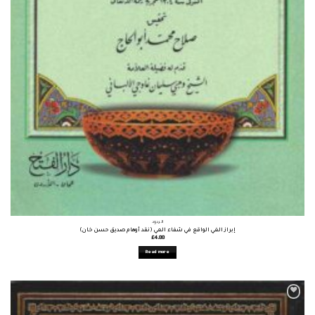
الردود
إبراز الغي الواقع في شفاء العي (نقد أوهام صديق حسن خان)
£
4.88
Read more