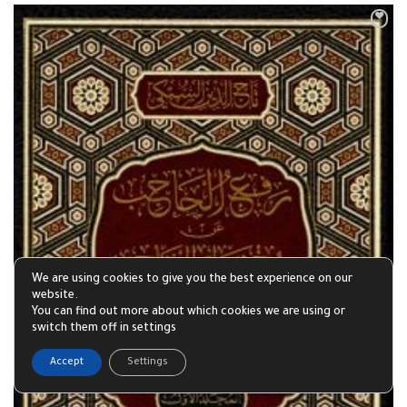
We are using cookies to give you the best experience on our
website.
You can find out more about which cookies we are using or
switch them off in settings
1
Accept
Settings
Open