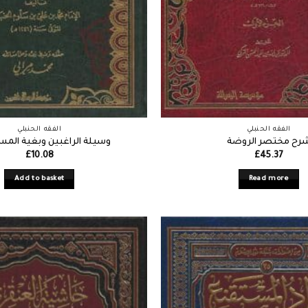
الفقه الحنبلي
الفقه الحنبلي
رح مختصر الروضة
وسيلة الراغبين وبغية المس
£
10.08
£
45.37
Add to basket
Read more