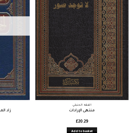
الفقه الحنبلي
منتهى الإرادات
زاد ال
£
20.29
Add to basket