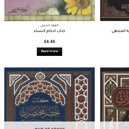
الفقه الحنبلي
ة المنتهى
كتاب احكام النساء
£
4.46
Read more