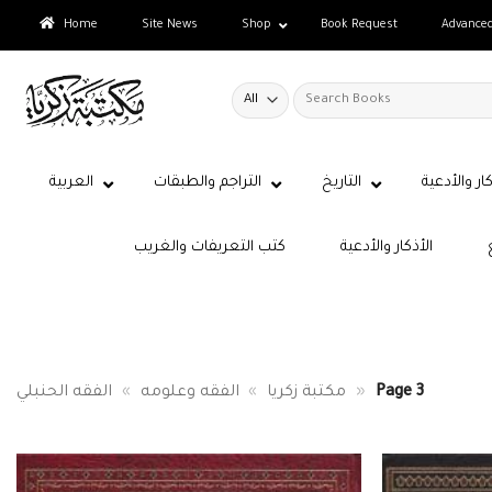
Skip
Home
Site News
Shop
Book Request
Advance
to
content
Search
for:
كار والأدعية
التاريخ
التراجم والطبقات
العربية
الأذكار والأدعية
كتب التعريفات والغريب
Page 3
»
مكتبة زكريا
»
الفقه وعلومه
»
الفقه الحنبلي