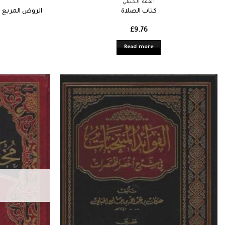
الفقه الحنبلي
الروض المربع 
كتاب الصلاة
£
9.76
Read more