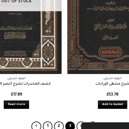
OUT OF STOCK
الفقه الحنبلي
الفقه الحنبلي
رح منتهى الإرادات
كشف المخدرات لشرح أخصر ا
£
17.89
£
53.78
Read more
Add to basket
1
2
3
4