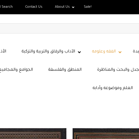
d Search
Contact Us
About Us
Sale!
دة
الفقه وعلومه
الآداب والرقاق والتربية والتزكية
الأذ
جدل والبحث والمناظرة
المنطق والفلسفة
الجوامع والمجاميع
العلم وموضوعه وآدابه