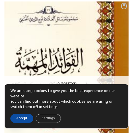
OUT OF STOCK
We are using cookies to give you the best experience on our
website.
You can find out more about which cookies we are using or
switch them off in settings
1
Accept
Settings
Open