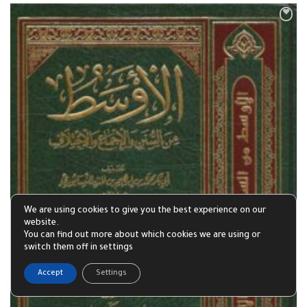
We are using cookies to give you the best experience on our
website.
You can find out more about which cookies we are using or
switch them off in settings
1
Accept
Settings
Open