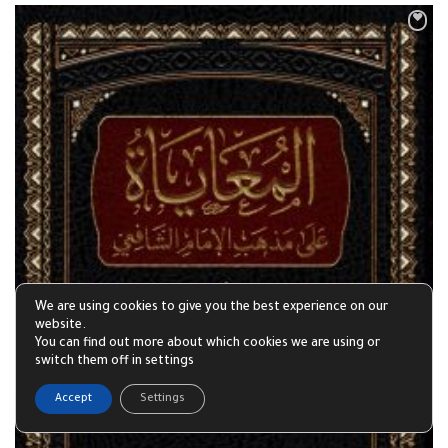
We are using cookies to give you the best experience on our
website.
You can find out more about which cookies we are using or
switch them off in settings
1
Accept
Settings
Open