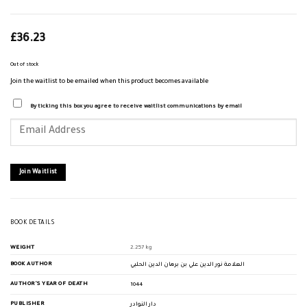
£
36.23
Out of stock
Join the waitlist to be emailed when this product becomes available
By ticking this box you agree to receive waitlist communications by email
Enter
your
email
address
to
join
Join Waitlist
the
waitlist
for
this
product
BOOK DETAILS
WEIGHT
2.257 kg
BOOK AUTHOR
العلامة نور الدين علي بن برهان الدين الحلبي
AUTHOR'S YEAR OF DEATH
1044
PUBLISHER
دار النوادر