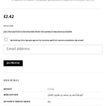
£
2.42
Out of stock
Join the waitlist to be emailed when this product becomes available
By ticking this box you agree to receive waitlist communications by email
Enter
your
email
address
to
join
Join Waitlist
the
waitlist
for
this
product
BOOK DETAILS
WEIGHT
0.15 kg
BOOK AUTHOR
أبو بكر أحمد بن محمد بن هارون الخلال
AUTHOR'S YEAR OF DEATH
311