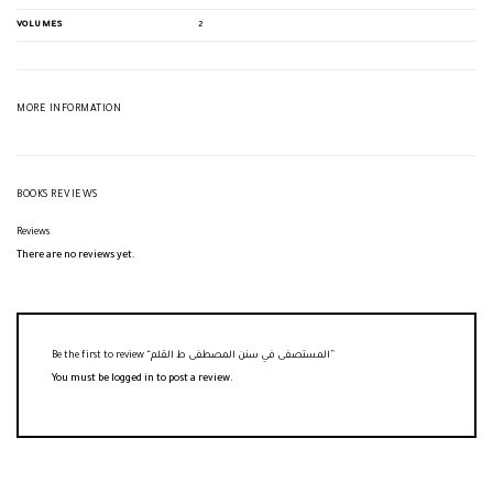
VOLUMES
2
MORE INFORMATION
BOOKS REVIEWS
Reviews
There are no reviews yet.
Be the first to review “المستصفى في سنن المصطفى ط القلم”
You must be
logged in
to post a review.