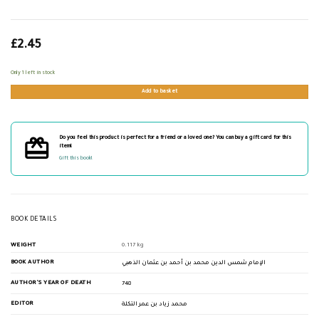
£
2.45
Only 1 left in stock
Add to basket
Do you feel this product is perfect for a friend or a loved one? You can buy a gift card for this
item!
Gift this book!
BOOK DETAILS
WEIGHT
0.117 kg
BOOK AUTHOR
الإمام شمس الدين محمد بن أحمد بن عثمان الذهبي
AUTHOR'S YEAR OF DEATH
748
EDITOR
محمد زياد بن عمر التكلة