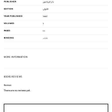
PUBLISHER
دار الرياحين
EDITION
الأولى
YEAR PUBLISHED
1447
VOLUMES
1
PAGES
64
BINDING
غلاف
MORE INFORMATION
BOOKS REVIEWS
Reviews
There are no reviews yet.