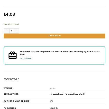
£
4.08
Only 4 left in stock
المنح السنية على الوصية المتبولية quantity
Add to basket
Do you feel this product is perfect for a friend or a loved one? You can buy a gift card for this
item!
Gift this book!
BOOK DETAILS
WEIGHT
0.2 kg
BOOK AUTHOR
الإمام عبد الوهاب بن أحمد الشعراني
AUTHOR'S YEAR OF DEATH
973
PUBLISHER
دار الفتح