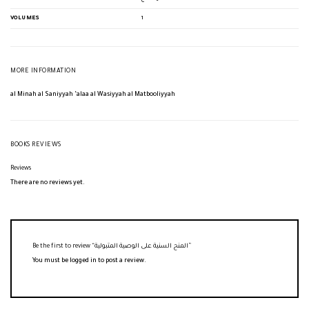
VOLUMES
1
MORE INFORMATION
al Minah al Saniyyah ‘alaa al Wasiyyah al Matbooliyyah
BOOKS REVIEWS
Reviews
There are no reviews yet.
Be the first to review “المنح السنية على الوصية المتبولية”
You must be
logged in
to post a review.