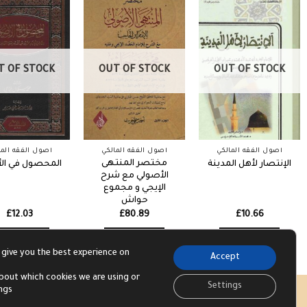
T OF STOCK
OUT OF STOCK
OUT OF STOCK
أصول الفقه المالكي
أصول الفقه المالكي
أصول الفقه الما
مختصر المنتهى
الإنتصار لأهل المدينة
المحصول في ال
الأصولي مع شرح
الإيجي و مجموع
حواش
£
12.03
£
80.89
£
10.66
Read more
Read more
Read more
 give you the best experience on
Accept
bout which cookies we are using or
Settings
ings
Visa
PayPal
Str