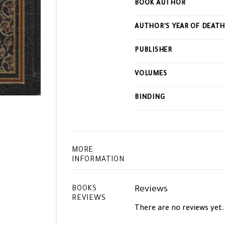
BOOK AUTHOR
this
product
AUTHOR'S YEAR OF DEAT
PUBLISHER
VOLUMES
BINDING
MORE
INFORMATION
Reviews
BOOKS
REVIEWS
There are no reviews yet.