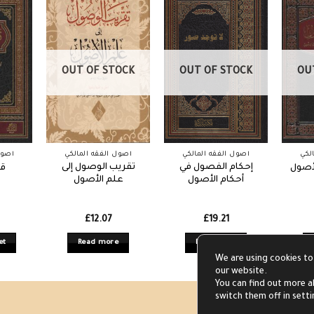
OUT OF STOCK
OUT OF STOCK
OU
لكي
أصول الفقه المالكي
أصول الفقه المالكي
أصول
إحكام الفصول في
تقريب الوصول إلى
أصول
قو
أحكام الأصول
علم الأصول
£
12.07
£
19.21
et
Read more
Read more
We are using cookies to
our website.
You can find out more a
switch them off in sett