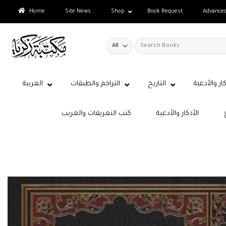
Skip
Home
Site News
Shop
Book Request
Advance
to
content
Search
for:
كار والأدعية
التاريخ
التراجم والطبقات
العربية
الأذكار والأدعية
كتب التعريفات والغريب