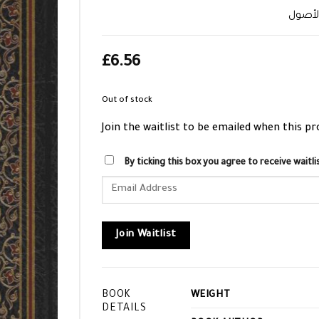
لأصول
£
6.56
Out of stock
Join the waitlist to be emailed when this p
By ticking this box you agree to receive wait
Enter
your
email
address
Join Waitlist
to
join
the
BOOK
WEIGHT
waitlist
DETAILS
for