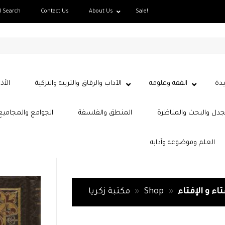
d Search
Contact Us
About Us
Sale!
دة
الفقه وعلومه
الآداب والرقاق والتربية والتزكية
الأذ
جدل والبحث والمناظرة
المنطق والفلسفة
الجوامع والمجاميع
العلم وموضوعه وآدابه
اء و الإفتاء
»
Shop
»
مكتبة زكريا