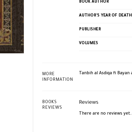
BOOK AUTHOR
this
product
AUTHOR'S YEAR OF DEAT
PUBLISHER
VOLUMES
Tanbih al Asdiqa fi Bayan a
MORE
INFORMATION
Reviews
BOOKS
REVIEWS
There are no reviews yet.