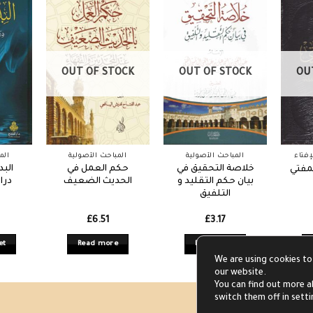
OUT OF STOCK
OUT OF STOCK
OU
فتاء
المباحث الأصولية
المباحث الأصولية
الم
خلاصة التحقيق في
حكم العمل في
الب
لمفتي
بيان حكم التقليد و
الحديث الضعيف
درا
التلفيق
£
6.51
£
3.17
et
Read more
Read more
We are using cookies to
our website.
You can find out more a
switch them off in sett