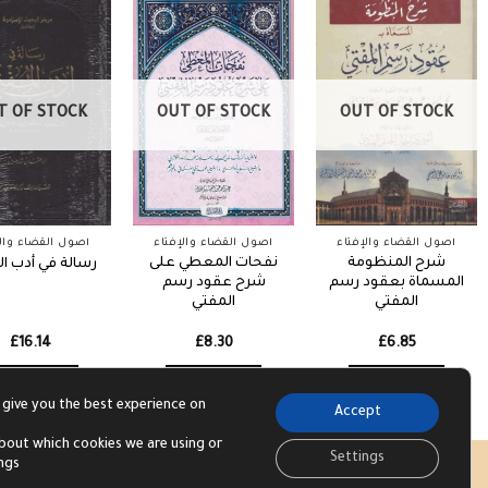
T OF STOCK
OUT OF STOCK
OUT OF STOCK
أصول القضاء والإفتاء
أصول القضاء والإفتاء
أصول القضاء والإ
شرح المنظومة
نفحات المعطي على
رسالة في أدب ا
المسماة بعقود رسم
شرح عقود رسم
المفتي
المفتي
£
16.14
£
8.30
£
6.85
Read more
Read more
Read more
 give you the best experience on
Accept
bout which cookies we are using or
Settings
ings
Visa
PayPal
Str