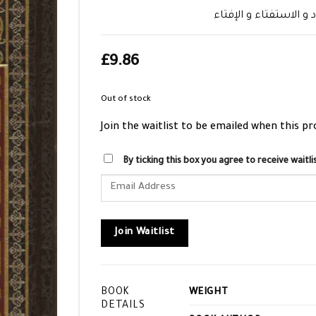
 و الاستفتاء و الإفتاء
£
9.86
Out of stock
Join the waitlist to be emailed when this p
By ticking this box you agree to receive wait
Enter
your
email
address
Join Waitlist
to
join
the
BOOK
WEIGHT
waitlist
DETAILS
for