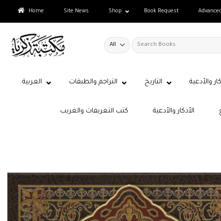
Skip
Home
Site News
Shop
Book Request
Advance
to
content
Search
for:
كار والأدعية
التاريخ
التراجم والطبقات
العربية
الأذكار والأدعية
كتب التعريفات والغريب