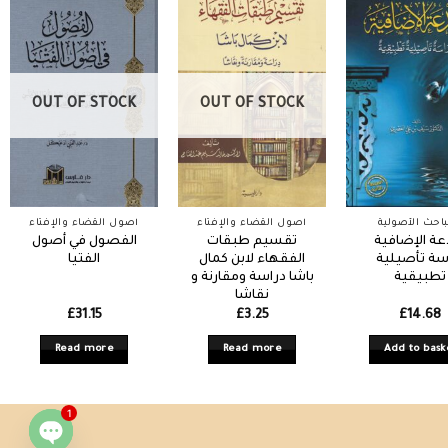
OUT OF STOCK
OUT OF STOCK
باحث الأصولية
أصول القضاء والإفتاء
أصول القضاء والإفتاء
دعة الإضافية
تقسيم طبقات
الفصول في أصول
سة تأصيلية
الفقهاء لابن كمال
الفتيا
تطبيقية
باشا دراسة ومقارنة و
نقاشا
£
31.15
£
3.25
£
14.68
Read more
Read more
Add to bask
1