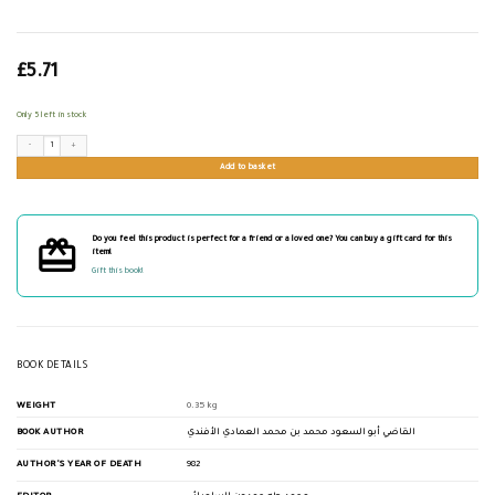
£
5.71
Only 5 left in stock
ثواقب الأنظار في أوائل منار الأنوار quantity
Add to basket
Do you feel this product is perfect for a friend or a loved one? You can buy a gift card for this
item!
Gift this book!
BOOK DETAILS
WEIGHT
0.35 kg
BOOK AUTHOR
القاضي أبو السعود محمد بن محمد العمادي الأفندي
AUTHOR'S YEAR OF DEATH
982