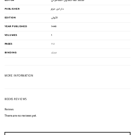
EDITOR
محمد طه حمدون السامرائي
PUBLISHER
دار ابن حزم
EDITION
الأولى
YEAR PUBLISHED
1446
VOLUMES
1
PAGES
112
BINDING
مجلد
MORE INFORMATION
BOOKS REVIEWS
Reviews
There are no reviews yet.