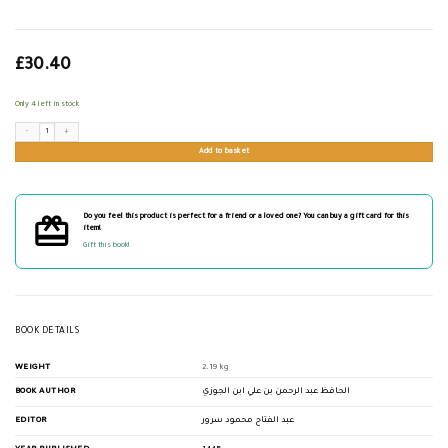
£
30.40
Only 4 left in stock
درر الاثر في الوعظ وحديث سيد البشر صلى الله عليه وسلم quantity
Add to basket
Do you feel this product is perfect for a friend or a loved one? You can buy a gift card for this
item!
Gift this book!
BOOK DETAILS
WEIGHT
2.19 kg
BOOK AUTHOR
الحافظ عبد الرحمن بن علي ابن الجوزي
EDITOR
عبد الفتاح محمود سرور