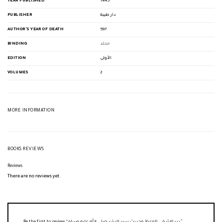
YEAR PUBLISHED
1445
PUBLISHER
دار طيبة
AUTHOR'S YEAR OF DEATH
597
BINDING
مجلد
EDITION
الأولى
VOLUMES
2
MORE INFORMATION
BOOKS REVIEWS
Reviews
There are no reviews yet.