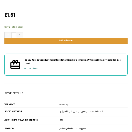
£
1.61
Only 2 left in stock
رسالة إلى ولدي: رسالة في الحث على طلب العلم quantity
Add to basket
Do you feel this product is perfect for a friend or a loved one? You can buy a gift card for this
item!
Gift this book!
BOOK DETAILS
WEIGHT
0.077 kg
BOOK AUTHOR
الحافظ عبد الرحمن بن علي ابن الجوزي
AUTHOR'S YEAR OF DEATH
597
EDITOR
عمرو عبد المنعلم سليم