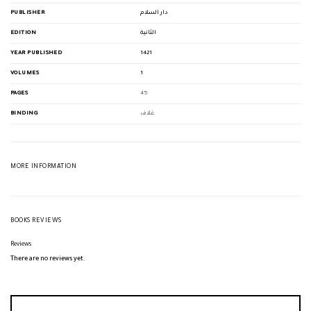
PUBLISHER
دار السلام
EDITION
الثانية
YEAR PUBLISHED
1421
VOLUMES
1
PAGES
45
BINDING
غلاف
MORE INFORMATION
BOOKS REVIEWS
Reviews
There are no reviews yet.