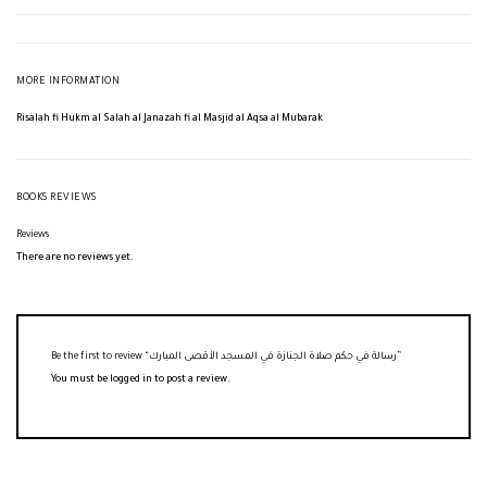
MORE INFORMATION
Risalah fi Hukm al Salah al Janazah fi al Masjid al Aqsa al Mubarak
BOOKS REVIEWS
Reviews
There are no reviews yet.
Be the first to review “رسالة في حكم صلاة الجنازة في المسجد الأقصى المبارك”
You must be
logged in
to post a review.