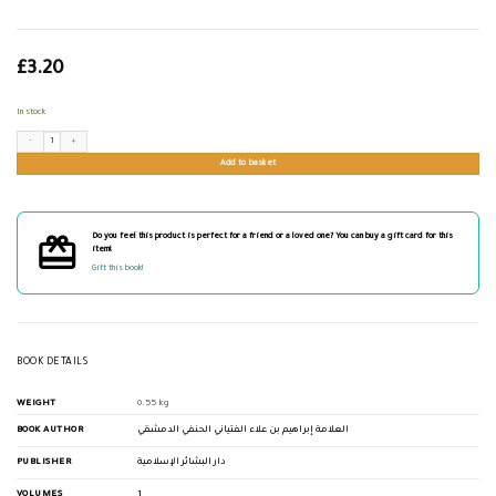
£
3.20
In stock
رسالة في حكم صلاة الجنازة في المسجد الأقصى المبارك quantity
Add to basket
Do you feel this product is perfect for a friend or a loved one? You can buy a gift card for this
item!
Gift this book!
BOOK DETAILS
WEIGHT
0.55 kg
BOOK AUTHOR
العلامة إبراهيم بن علاء الفتياني الحنفي الدمشقي
PUBLISHER
دار البشائر الإسلامية
VOLUMES
1