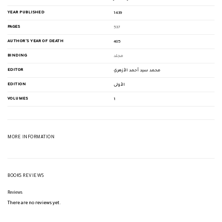
YEAR PUBLISHED
1439
PAGES
537
AUTHOR'S YEAR OF DEATH
405
BINDING
مجلد
EDITOR
محمد سيد أحمد الأزهري
EDITION
الأولى
VOLUMES
1
MORE INFORMATION
BOOKS REVIEWS
Reviews
There are no reviews yet.