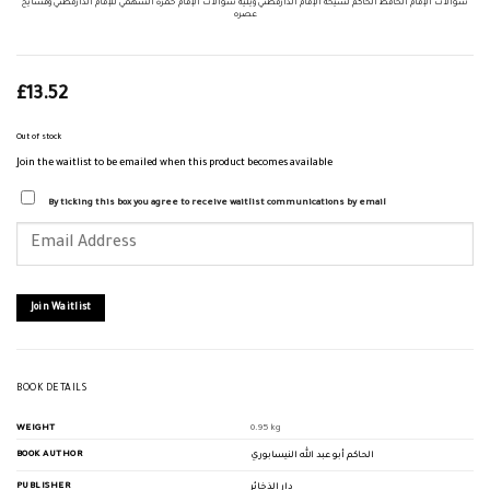
سؤالات الإمام الحافظ الحاكم لشيخه الإمام الدارقطني ويليه سؤالات الإمام حمزة السهمي للإمام الدارقطني ومشايخ
عصره
£
13.52
Out of stock
Join the waitlist to be emailed when this product becomes available
By ticking this box you agree to receive waitlist communications by email
Enter
your
email
address
to
join
Join Waitlist
the
waitlist
for
this
product
BOOK DETAILS
WEIGHT
0.95 kg
BOOK AUTHOR
الحاكم أبو عبد الله النيسابوري
PUBLISHER
دار الذخائر