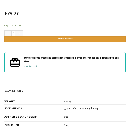
£
29.27
Only 2 left in stock
السلسلة في معرفة القولين والوجهين quantity
Add to basket
Do you feel this product is perfect for a friend or a loved one? You can buy a gift card for this
item!
Gift this book!
BOOK DETAILS
WEIGHT
1.98 kg
BOOK AUTHOR
الإمام أبو محمد عبد الله الجويني
AUTHOR'S YEAR OF DEATH
438
PUBLISHER
أروقة