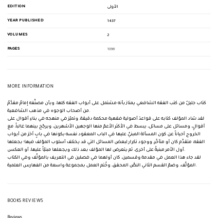
EDITION
الأولى
YEAR PUBLISHED
1437
VOLUMES
2
PAGES
1096
MORE INFORMATION
كتاب جليلٌ من كتب الفقه الشافعي يمتاز بأنه مشتمل على أبواب الفقه كلها، وبأن مصنِّفه إمامٌ مقدَّمٌ
من أصحاب الوجوه في مذهب الشافعية.
لقد شاد المؤلف كتابه على قواعدَ أصولية فقهية محكمة دقيقة، وتميّز في منهجه في بناءِ أقوال على
أقوالٍ، ومسائل على مسائل، يبسط في الأكثر الأعمّ منها الوجهين الأشهرين، ويرجّح بينهما غالباً، مع
الخروج أحياناً عن كون المسألة المبنيِّ عليها في الباب المعقود نفسه بكونها في بابٍ آخرَ من أبواب
الفقه، متقدِّم كان أو متأخّر، ووجود تكرار لبعض المسائل التي قد يختلف أسلوب المؤلف فيها؛ بجعلها
أول الأمر مبنيةً على أخرى، ثم يتعرض لها المؤلف بعد ذلك ويجعلها مبنيّاً عليها، أو العكس.
لقد جاء هذا العمل في مقدمة وقسمين، كان أولهما في فصلين في التعريف بالمؤلِّف وفي الكتاب
المؤلَّف، وضمّ القسم الثاني النصَّ المحقق، وخُتم العمل بمجموعة واسعة من الفهارس العلمية.
BOOKS REVIEWS