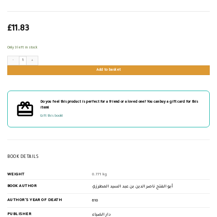
£
11.83
Only 3 left in stock
عنوان الأصول في أصول الفقه ومعه سبيل الوصول الى عنوان الأصول quantity
Add to basket
Do you feel this product is perfect for a friend or a loved one? You can buy a gift card for this
item!
Gift this book!
BOOK DETAILS
WEIGHT
0.771 kg
BOOK AUTHOR
أبو الفتح ناصر الدين بن عبد السيد المطرزي
AUTHOR'S YEAR OF DEATH
610
PUBLISHER
دار الضياء