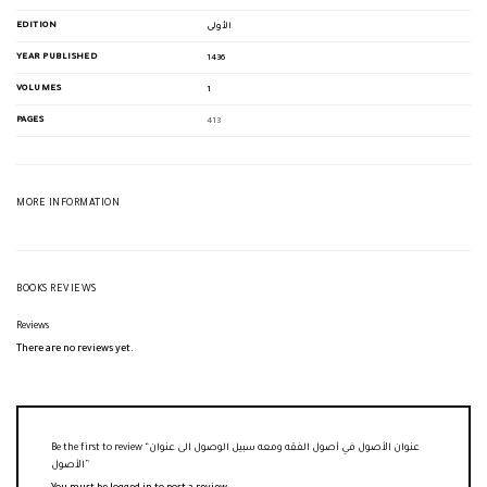
EDITION
الأولى
YEAR PUBLISHED
1436
VOLUMES
1
PAGES
413
MORE INFORMATION
BOOKS REVIEWS
Reviews
There are no reviews yet.
Be the first to review “عنوان الأصول في أصول الفقه ومعه سبيل الوصول الى عنوان
الأصول”