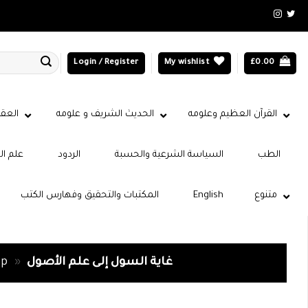
Login / Register
My wishlist
£
0.00
القرآن العظيم وعلومه
الحديث الشريف و علومه
العقي
الطب
السياسة الشرعية والحسبة
الردود
علم ال
متنوع
English
المكتبات والتحقيق وفهارس الكتب
غاية السول إلى علم الأصول
»
op