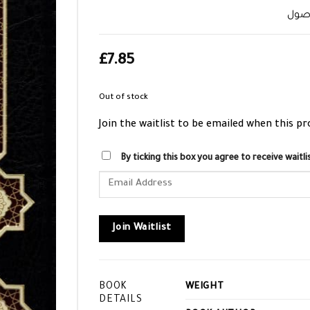
أصول
£
7.85
Out of stock
Join the waitlist to be emailed when this p
By ticking this box you agree to receive wait
Enter
your
email
address
Join Waitlist
to
join
the
BOOK
WEIGHT
waitlist
DETAILS
for