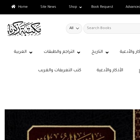
Skip
Home
Site News
Shop
Book Request
Advance
to
content
Search
for:
كار والأدعية
التاريخ
التراجم والطبقات
العربية
الأذكار والأدعية
كتب التعريفات والغريب