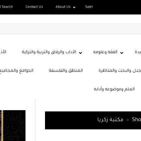
d Search
Contact Us
About Us
Sale!
دة
الفقه وعلومه
الآداب والرقاق والتربية والتزكية
الأذ
جدل والبحث والمناظرة
المنطق والفلسفة
الجوامع والمجاميع
العلم وموضوعه وآدابه
Sh
»
مكتبة زكريا