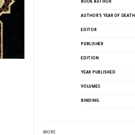
BOOK AUTHOR
this
product
AUTHOR'S YEAR OF DEAT
EDITOR
PUBLISHER
EDITION
YEAR PUBLISHED
VOLUMES
BINDING
MORE