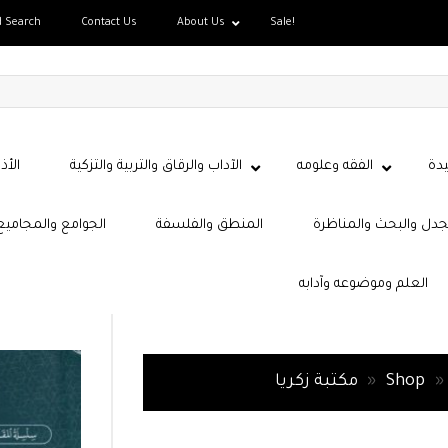
d Search
Contact Us
About Us
Sale!
دة
الفقه وعلومه
الآداب والرقاق والتربية والتزكية
الأذ
جدل والبحث والمناظرة
المنطق والفلسفة
الجوامع والمجاميع
العلم وموضوعه وآدابه
»
Shop
»
مكتبة زكريا