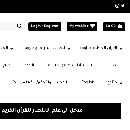
Login / Register
My wishlist
£
0.00
القرآن العظيم وعلومه
الحديث الشريف و علومه
العقي
الطب
السياسة الشرعية والحسبة
الردود
علم ال
متنوع
English
المكتبات والتحقيق وفهارس الكتب
مدخل إلى علم الانتصار للقرآن الكريم