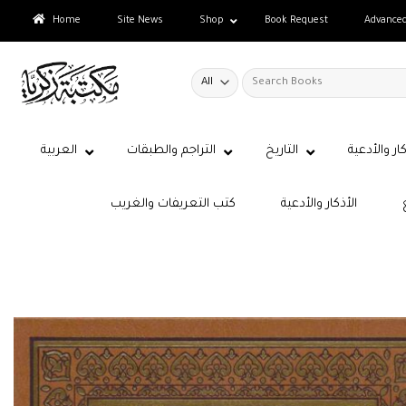
Skip
Home
Site News
Shop
Book Request
Advance
to
content
Search
for:
كار والأدعية
التاريخ
التراجم والطبقات
العربية
الأذكار والأدعية
كتب التعريفات والغريب