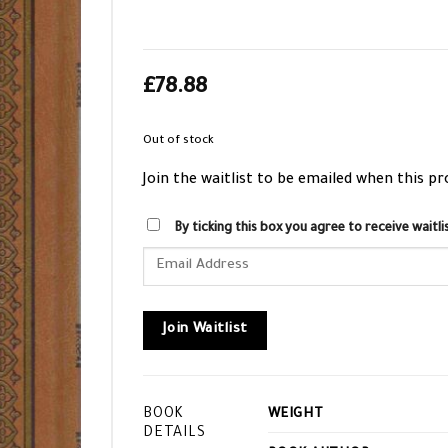
£
78.88
Out of stock
Join the waitlist to be emailed when this p
By ticking this box you agree to receive wait
Enter
your
email
address
Join Waitlist
to
join
the
BOOK
WEIGHT
waitlist
DETAILS
for