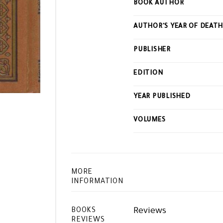
BOOK AUTHOR
this
product
AUTHOR'S YEAR OF DEAT
PUBLISHER
EDITION
YEAR PUBLISHED
VOLUMES
MORE
INFORMATION
Reviews
BOOKS
REVIEWS