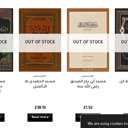
OCK
OUT OF STOCK
OUT OF STOCK
OU
المسانيد
المسانيد
 ابن
مسند أبي بكر الصديق
مسند الحميدي ط
مسن
رضي الله عنه
التأصيل
حن
ا
£
38.19
£
1.92
e
Read more
Read more
We are using cookies to