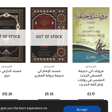
T OF STOCK
OUT OF STOCK
المسانيد
المسانيد
المسانيد
مرويات أبي حنيفة
مسند الإمام أبي
مسند الدارمي ط
المسمى البحث
حنيفة برواية المقري
حزم
النفيس في روايات
إمام أئمة الحديث
£
12.20
£
5.33
£
2.17
Read more
Read more
Add to basket
 give you the best experience on
Accept