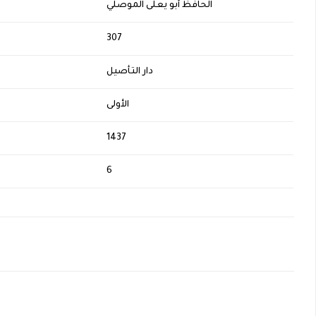
الحافظ أبو يعلى الموصلي
H
307
دار التأصيل
الأولى
1437
6