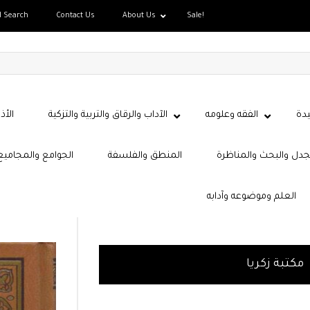
d Search
Contact Us
About Us
Sale!
دة
الفقه وعلومه
الآداب والرقاق والتربية والتزكية
الأذ
جدل والبحث والمناظرة
المنطق والفلسفة
الجوامع والمجاميع
العلم وموضوعه وآدابه
مكتبة زكريا