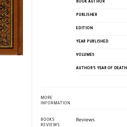
BOOK AUTHOR
this
product
PUBLISHER
EDITION
YEAR PUBLISHED
VOLUMES
AUTHOR'S YEAR OF DEAT
MORE
INFORMATION
Reviews
BOOKS
REVIEWS