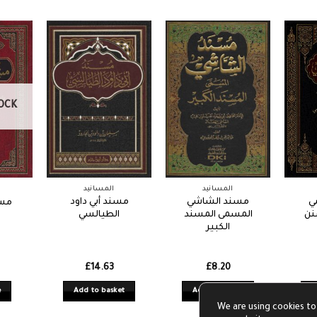
OCK
المسانيد
المسانيد
ي
مسند الشاشي
مسند أبي داود
مسن
نن
المسمى المسند
الطيالسي
الكبير
£
14.63
£
8.20
e
Add to basket
Add to basket
A
We are using cookies to