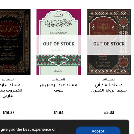
OUT OF STOCK
OUT OF STOCK
المسانيد
المسانيد
المسانيد
مسند الإمام أبي
مسند عبد الرحمن بن
مسند الدارم
حنيفة برواية المقري
عوف
المعروف بس
الدارمي
£
18.27
£
1.84
£
5.33
dd to basket
Read more
Read more
 give you the best experience on
Accept