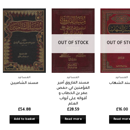
OUT OF STOCK
OUT OF ST
المسانيد
المسانيد
المسانيد
مسند الفاروق أمير
د الشهاب
مسند الشاميين
المؤمنين ابي حفص
عمر بن الخطاب و
أقواله على أبواب
العلم
£
54.88
£
28.59
£
16.00
Add to basket
Read more
Read mor