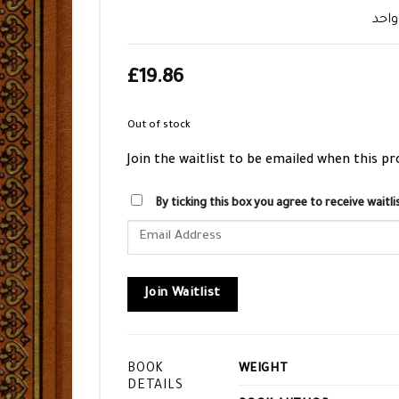
واحد
£
19.86
Out of stock
Join the waitlist to be emailed when this p
By ticking this box you agree to receive wait
Enter
your
email
address
Join Waitlist
to
join
the
BOOK
WEIGHT
waitlist
DETAILS
for