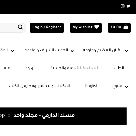
Login / Register
My wishlist
£
0.00
القرآن العظيم وعلومه
الحديث الشريف و علومه
العقي
الطب
السياسة الشرعية والحسبة
الردود
علم ال
متنوع
English
المكتبات والتحقيق وفهارس الكتب
مسند الدارمي – مجلد واحد
»
op