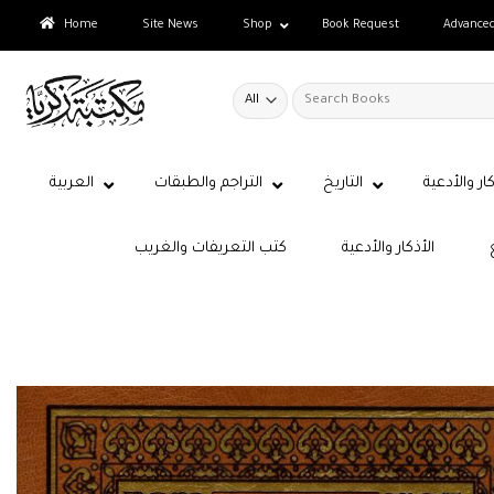
Skip
Home
Site News
Shop
Book Request
Advance
to
content
Search
for:
كار والأدعية
التاريخ
التراجم والطبقات
العربية
الأذكار والأدعية
كتب التعريفات والغريب