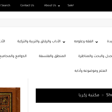
d Search
Contact Us
About Us
Sale!
دة
الفقه وعلومه
الآداب والرقاق والتربية والتزكية
الأذ
جدل والبحث والمناظرة
المنطق والفلسفة
الجوامع والمجاميع
العلم وموضوعه وآدابه
Sh
»
مكتبة زكريا