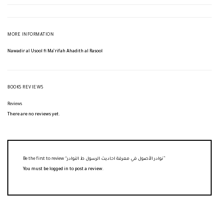
MORE INFORMATION
Nawadir al Usool fi Ma’rifah Ahadith al Rasool
BOOKS REVIEWS
Reviews
There are no reviews yet.
Be the first to review “نوادر الأصول في معرفة احاديث الرسول ط النوادر”
You must be
logged in
to post a review.