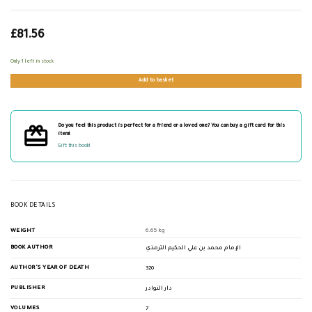
£
81.56
Only 1 left in stock
Add to basket
Do you feel this product is perfect for a friend or a loved one? You can buy a gift card for this
item!
Gift this book!
BOOK DETAILS
WEIGHT
6.65 kg
BOOK AUTHOR
الإمام محمد بن علي الحكيم الترمذي
AUTHOR'S YEAR OF DEATH
320
PUBLISHER
دار النوادر
VOLUMES
7