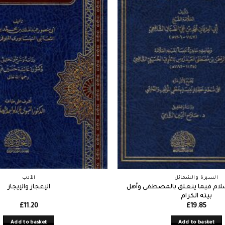
السيرة والشمائل
الأدب
سلام فيما يتعلق بالمصطفى وأهل
الإعجاز والإيجاز
بيته الكرام
£
11.20
£
19.85
Add to basket
Add to basket