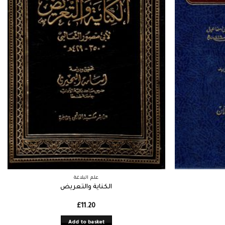
علم البلاغة
الكناية والتعريض
£
11.20
Add to basket