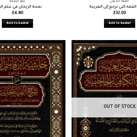
الفقه الحنفي
علم البلاغة
لفقه التي ترجع إلى العربية
نفحة الريحان في علم الب
£
4.80
£
32.00
Add to basket
Add to basket
OUT OF STOCK