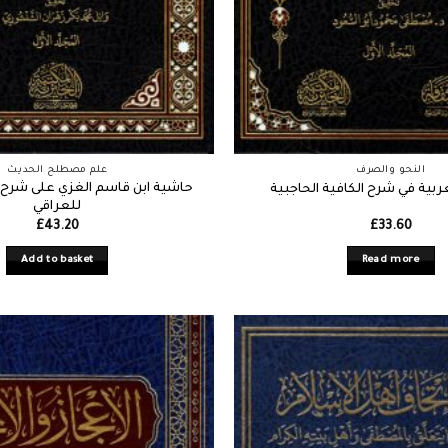
النحو والصرف
علم مصطلح الحديث
حاشية ابن قاسم الغزي على شرح أ
ربية في شرح الكافية الحاجبية
للعراقي
£
43.20
£
33.60
Add to basket
Read more