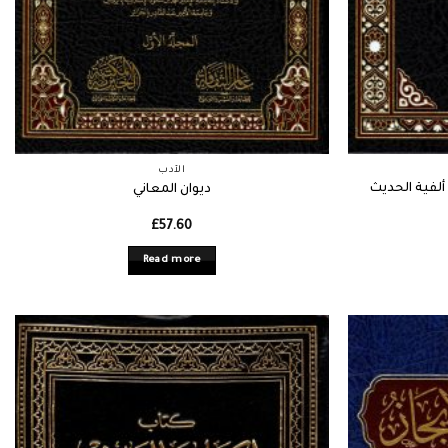
الأدب
لفية الحديث
ديوان المعاني
£
57.60
Read more