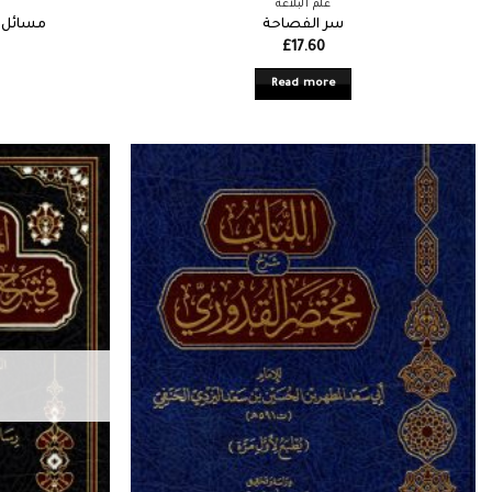
علم البلاغة
سر الفصاحة
مسائل ا
£
17.60
Read more