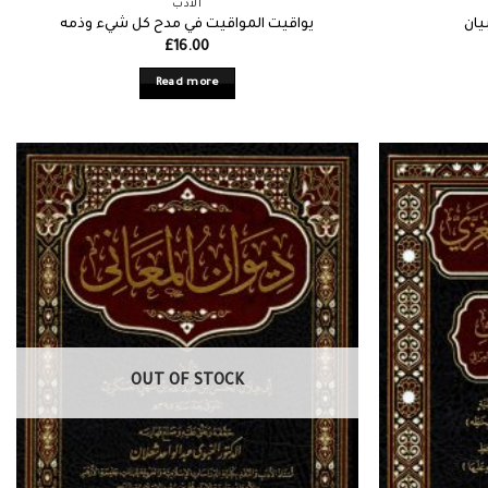
الأدب
يان
يواقيت المواقيت في مدح كل شيء وذمه
£
16.00
Read more
OUT OF STOCK