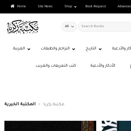
Skip
Home
Site News
Shop
Book Request
Advance
to
content
Search
for:
كار والأدعية
التاريخ
التراجم والطبقات
العربية
الأذكار والأدعية
كتب التعريفات والغريب
مكتبة زكريا
»
المكتبة الخيرية