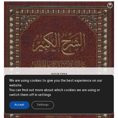
OUT OF STOCK
We are using cookies to give you the best experience on our
website.
You can find out more about which cookies we are using or
switch them off in settings
1
Accept
Settings
Open