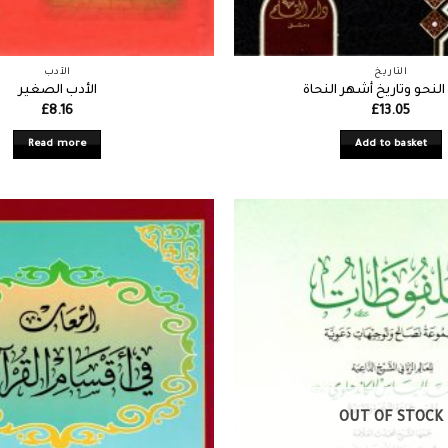
التاريخ
الأدب
لنحو وتاريخ أشهر النحاة
الأدب الصغير
£
8.16
£
13.05
Read more
Add to basket
OUT OF STOCK