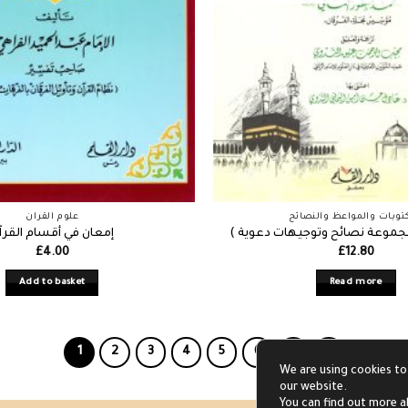
توبات والمواعظ والنصائح
علوم القران
جموعة نصائح وتوجيهات دعوية )
إمعان في أقسام القرآ
£
4.00
£
12.80
Add to basket
Read more
1
2
3
4
5
6
7
We are using cookies to
our website.
You can find out more a