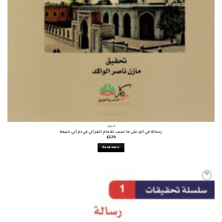
الردود
رسالة في الرد على ما نسب للامام الغزالي في ذم أبي حنيفة
£
2.70
Read more