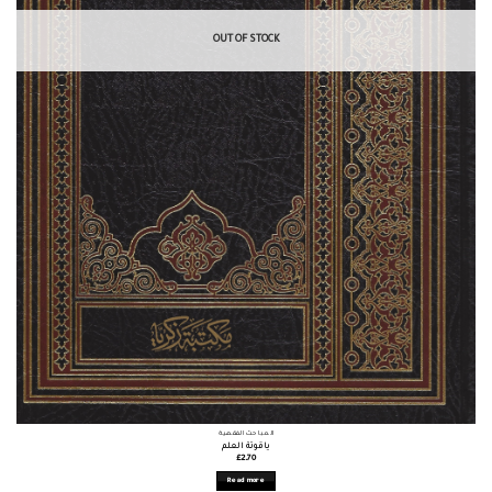
OUT OF STOCK
المباحث الفقهية
ياقوتة العلم
£
2.70
Read more