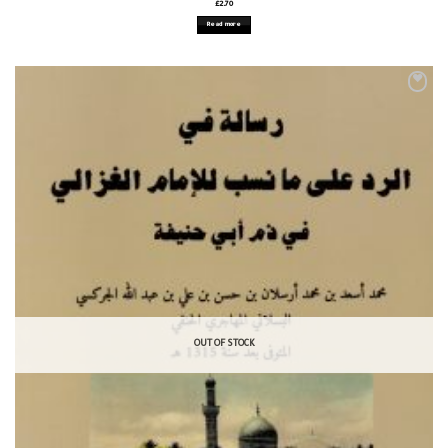
£
2.70
Read more
OUT OF STOCK