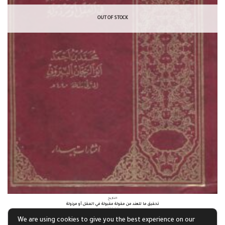
OUT OF STOCK
التاريخ
تحقيق ما للهند من مقولة مقبولة في العقل أو مرذولة
£
21.14
We are using cookies to give you the best experience on our
Read more