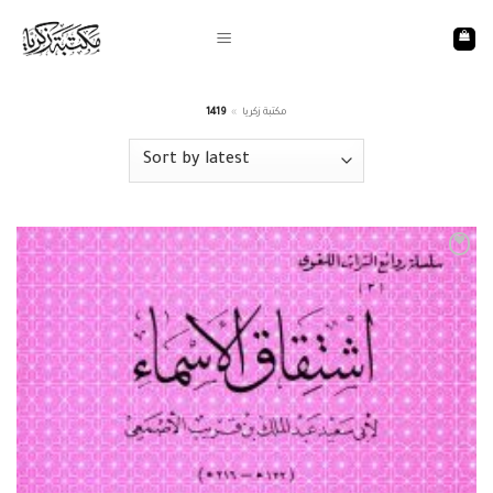
Skip
to
content
مكتبة زكريا
»
1419