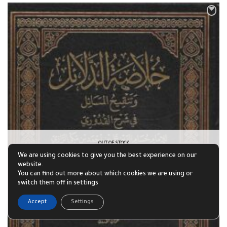
OUT OF STOCK
We are using cookies to give you the best experience on our
website.
You can find out more about which cookies we are using or
switch them off in settings
1
Accept
Settings
Open