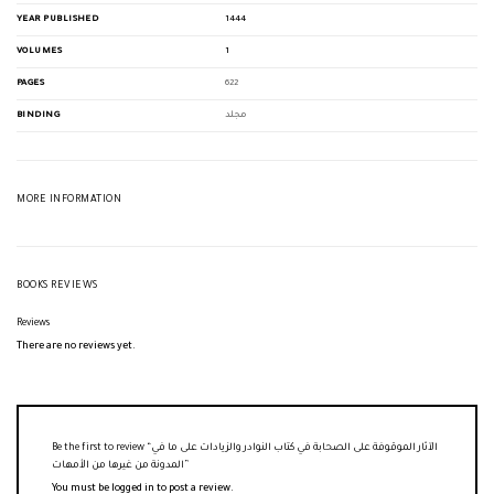
YEAR PUBLISHED
1444
VOLUMES
1
PAGES
622
BINDING
مجلد
MORE INFORMATION
BOOKS REVIEWS
Reviews
There are no reviews yet.
Be the first to review “الآثار الموقوفة على الصحابة في كتاب النوادر والزيادات على ما في
المدونة من غيرها من الأمهات”
You must be
logged in
to post a review.