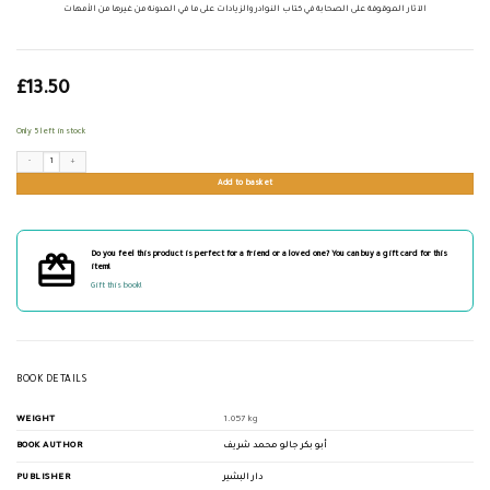
الآثار الموقوفة على الصحابة في كتاب النوادر والزيادات على ما في المدونة من غيرها من الأمهات
£
13.50
Only 5 left in stock
الآثار الموقوفة على الصحابة في كتاب النوادر والزيادات على ما في المدونة من غيرها من الأمهات quantity
Add to basket
Do you feel this product is perfect for a friend or a loved one? You can buy a gift card for this
item!
Gift this book!
BOOK DETAILS
WEIGHT
1.057 kg
BOOK AUTHOR
أبو بكر جالو محمد شريف
PUBLISHER
دار البشير