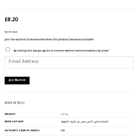
£
8.20
Out of stock
Join the waitlist to be emailed when this product becomes available
By ticking this box you agree to receive waitlist communications by email
Enter
your
email
address
to
join
Join Waitlist
the
waitlist
for
this
product
BOOK DETAILS
WEIGHT
0.6 kg
BOOK AUTHOR
الإمام محيي الدين يحيى بن شرف النووي
AUTHOR'S YEAR OF DEATH
676