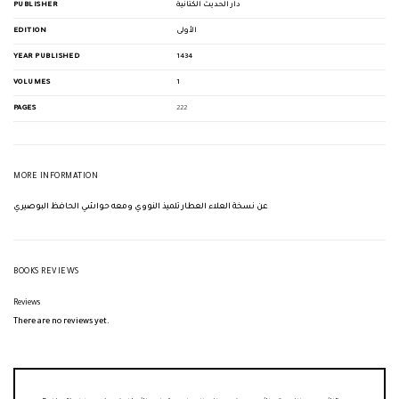
PUBLISHER
دار الحديث الكتانية
EDITION
الأولى
YEAR PUBLISHED
1434
VOLUMES
1
PAGES
222
MORE INFORMATION
عن نسخة العلاء العطار تلميذ النووي ومعه حواشي الحافظ البوصيري
BOOKS REVIEWS
Reviews
There are no reviews yet.