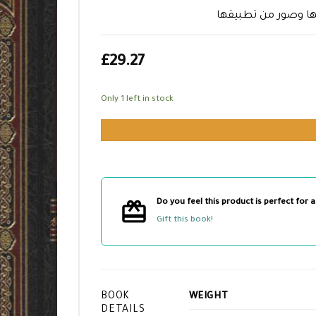
ها وصور من تطبيقها
£
29.27
Only 1 left in stock
Do you feel this product is perfect for a
Gift this book!
BOOK
WEIGHT
DETAILS