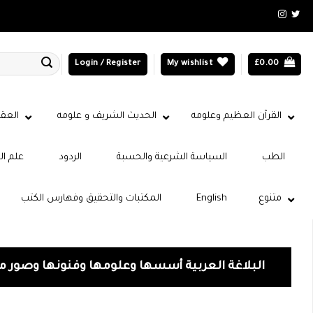
Login / Register
My wishlist
£
0.00
القرآن العظيم وعلومه
الحديث الشريف و علومه
العقي
الطب
السياسة الشرعية والحسبة
الردود
علم ال
متنوع
English
المكتبات والتحقيق وفهارس الكتب
البلاغة العربية أسسها وعلومها وفنونها وصور 