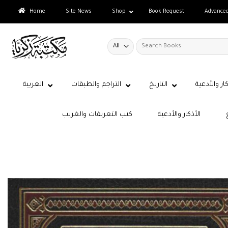
Skip
Home
Site News
Shop
Book Request
Advance
to
content
Search
for:
كار والأدعية
التاريخ
التراجم والطبقات
العربية
الأذكار والأدعية
كتب التعريفات والغريب