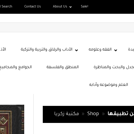
d Search
Contact Us
About Us
Sale!
دة
الفقه وعلومه
الآداب والرقاق والتربية والتزكية
الأذ
جدل والبحث والمناظرة
المنطق والفلسفة
الجوامع والمجاميع
العلم وموضوعه وآدابه
من تطبيقها
»
Shop
»
مكتبة زكريا