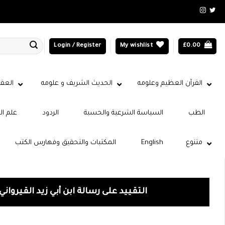
Login / Register
My wishlist
£
0.00
القرآن العظيم وعلومه
الحديث الشريف و علومه
العقي
الطب
السياسة الشرعية والحسبة
الردود
علم ال
متنوع
English
المكتبات والتحقيق وفهارس الكتب
التقييد على رسالة ابن أبي زيد القيرواني