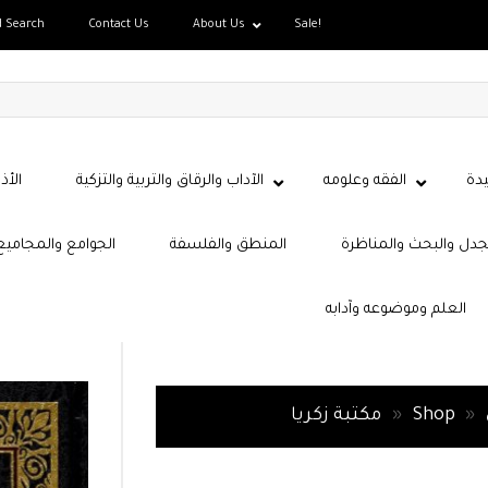
d Search
Contact Us
About Us
Sale!
دة
الفقه وعلومه
الآداب والرقاق والتربية والتزكية
الأذ
جدل والبحث والمناظرة
المنطق والفلسفة
الجوامع والمجاميع
العلم وموضوعه وآدابه
»
Shop
»
مكتبة زكريا