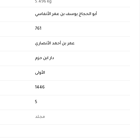
5.496 kg
أبو الحجاج يوسف بن عمر الأنفاسي
H
761
عمر بن أحمد الأنصاري
دار ابن حزم
الأولى
1446
5
مجلد