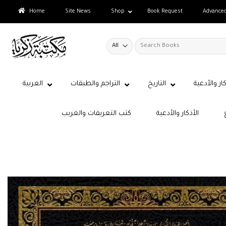
Skip
Home
Site News
Shop
Book Request
Advance
to
content
Search
for:
كار والأدعية
التاريخ
التراجم والطبقات
العربية
الأذكار والأدعية
كتب التعريفات والغريب