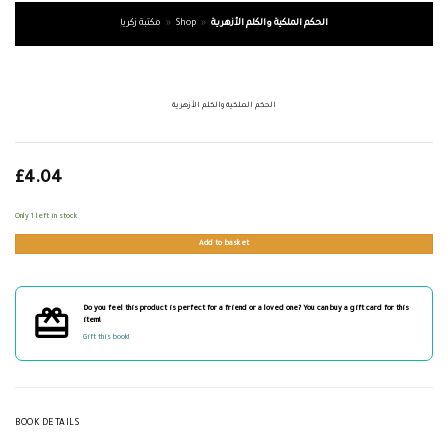
الحكم الملكية والكلم الأزهرية
»
Shop
»
مكتبة زكريا
الحكم الملكية والكلم الأزهرية
£
4.04
Only 1 left in stock
Add to basket
Do you feel this product is perfect for a friend or a loved one? You can buy a gift card for this
item!
Gift this book!
BOOK DETAILS