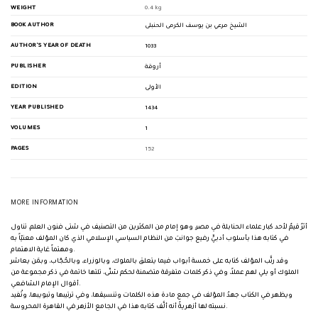
WEIGHT
0.4 kg
BOOK AUTHOR
الشيخ مرعي بن يوسف الكرمى الحنبلى
AUTHOR'S YEAR OF DEATH
1033
PUBLISHER
أروقة
EDITION
الأولى
YEAR PUBLISHED
1434
VOLUMES
1
PAGES
152
MORE INFORMATION
أثرٌ قيمٌ لأحد كبار علماء الحنابلة في مصر، وهو إمام من المكثرين من التصنيف في شتى فنون العلم، تناول
في كتابه هذا بأسلوب أدبيٍّ رفيع جوانبَ من النظام السياسي الإسلامي الذي كان المؤلف معنيّاً به
ومهتماً غاية الاهتمام.
وقد رتَّب المؤلف كتابه على خمسة أبواب فيما يتعلق بالملوك، وبالوزراء، وبالحُجّاب، وبمَن يعاشر
الملوك أو يلي لهم عملاً، وفي ذكر كلمات متفرقة متضمنة لحكم شتّى، تلتها خاتمة في ذكر مجموعة من
أقوال الإمام الشافعي.
ويظهر في الكتاب جهدُ المؤلف في جمع مادة هذه الكلمات وتنسيقها، وفي ترتيبها وتبويبها، وتُفيد
نسبته لها أزهريةً أنه ألَّف كتابه هذا في الجامع الأزهر في القاهرة المحروسة.